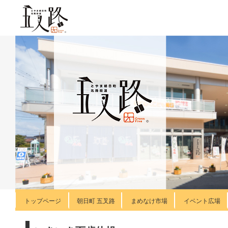
トップページ
朝日町 五叉路
まめなけ市場
イベント広場