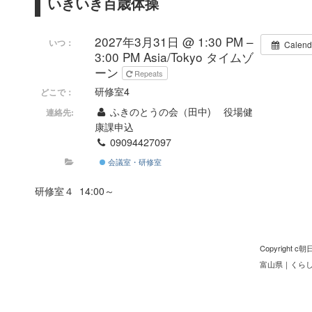
いきいき百歳体操
2027年3月31日 @ 1:30 PM –
いつ：
Calend
3:00 PM
Asia/Tokyo タイムゾ
ーン
Repeats
研修室4
どこで：
ふきのとうの会（田中) 役場健
連絡先:
康課申込
09094427097
会議室・研修室
研修室４ 14:00～
Copyright
富山県
｜
くら