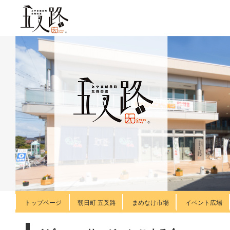
トップページ
朝日町 五叉路
まめなけ市場
イベント広場