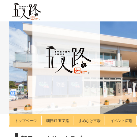
トップページ
朝日町 五叉路
まめなけ市場
イベント広場