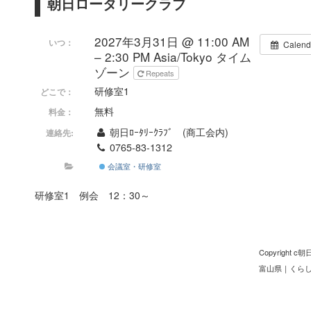
朝日ロータリークラブ
2027年3月31日 @ 11:00 AM
いつ：
Calend
– 2:30 PM
Asia/Tokyo タイム
ゾーン
Repeats
研修室1
どこで：
無料
料金：
朝日ﾛｰﾀﾘｰｸﾗﾌﾞ (商工会内)
連絡先:
0765-83-1312
会議室・研修室
研修室1 例会 12：30～
Copyright
富山県
｜
くら