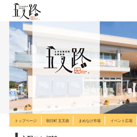
トップページ
朝日町 五叉路
まめなけ市場
イベント広場