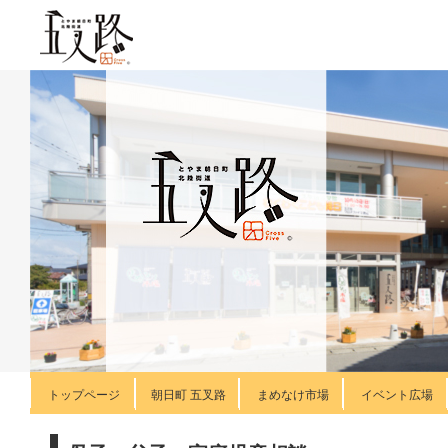
トップページ
朝日町 五叉路
まめなけ市場
イベント広場