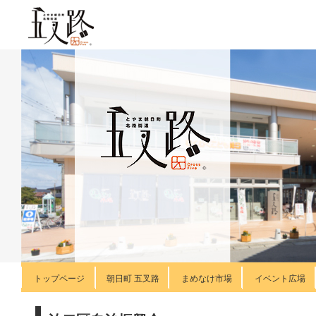
トップページ
朝日町 五叉路
まめなけ市場
イベント広場