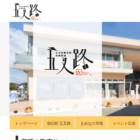
トップページ
朝日町 五叉路
まめなけ市場
イベント広場