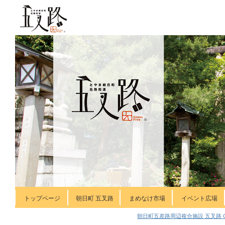
トップページ
朝日町 五叉路
まめなけ市場
イベント広場
朝日町五差路周辺複合施設 五叉路 Cr