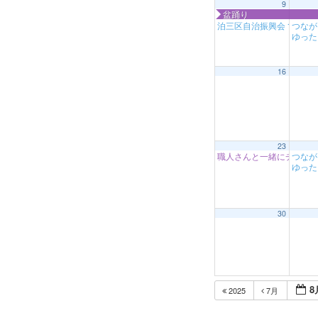
9
盆踊り
泊三区自治振興会
つなが
1:00 PM
ゆっ
16
23
職人さんと一緒にチャレ
つなが
ゆっ
30
8
2025
7月