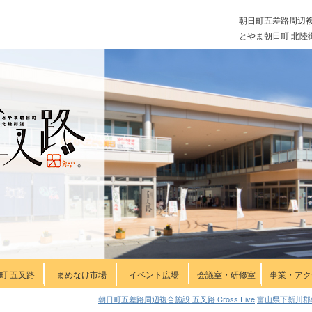
朝日町五差路周辺
とやま朝日町 北陸
町 五叉路
まめなけ市場
イベント広場
会議室・研修室
事業・アク
朝日町五差路周辺複合施設 五叉路 Cross Five|富山県下新川