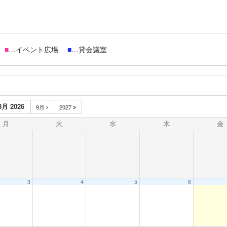
場
■
…イベント広場
■
…貸会議室
8月 2026
9月
2027
月
火
水
木
金
3
4
5
6