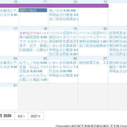
10
11
12
13
る脳活ピアノ
国民の祝日
笑いヨガ
9:00 AM
9:30 AM
たりヨガ
学研あさひ教室
9:30 AM
4:00 PM
泊二区自治振興会
6:30 PM
17
18
19
20
まめなけマルシェ
パソコン交流サロン(水曜)
パソコン交流サロン(木曜)
佐味蔦玄会
9:00 AM
9:00 AM
9:00
奥の細道講座
朝日ロータリークラブ
ベビーマッサージ にこまる
朝日町社会
9:00 AM
11:00 AM
ママ ヨガサークル
朝日町民生委員児童委員協議会
無料法律相談
朝日町社会
9:30 AM
1:00 PM
1:00 PM
母子・父子、家庭児童相談
いきいき百歳体操
泊二区自治振興会
朝日町社会
1:00 PM
1:30 PM
6:30 PM
行政相談・人権なやみごと相談
学研あさひ教室
学研あさひ
1:00 PM
4:00 PM
泊三区公民館
泊三区民生
6:30 PM
24
25
26
27
ンジ
る脳活ピアノ
なでしこ句会
いきいき百歳体操
朝日町商工会 工業部会
朝日町社会
9:30 AM
9:00 AM
9:00 AM
1:30 PM
3:30 
たりヨガ
社協「おはようサロン」
ひめトレサロン
脳活！歌声
9:30 AM
9:00 AM
1:30 PM
宝龍会
打合せ
学研あさひ
9:30 AM
2:00 PM
おしゃべりカフェ
学研あさひ教室
1:00 PM
4:00 PM
心配ごと相談
1:00 PM
31
月 2026
9月
2027
Copyright c朝日町五差路周辺複合施設 五叉路 Cro