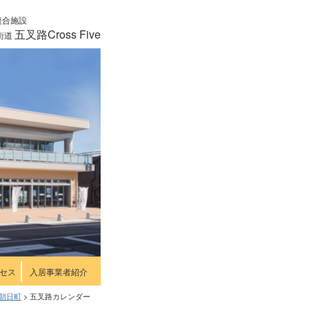
複合施設
五叉路Cross Five
街道
セス
入居事業者紹介
郡朝日町
>
五叉路カレンダー