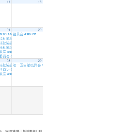
14
15
21
22
役員会
 AM
9:00 AM
4:00 PM
会
福祉協議会
9:30 AM
1:00 PM
福祉協議会
1:00 PM
福祉協議会
2:45 PM
教室
4:00 PM
委員会
6:45 PM
28
29
福祉協議会
泊一区自治振興会
PM
9:00 AM
6:30 PM
サロン
9:00 AM
教室
4:00 PM
ss Five|富山県下新川郡朝日町.