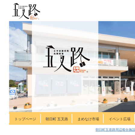
トップページ
朝日町 五叉路
まめなけ市場
イベント広場
朝日町五差路周辺複合施設 五